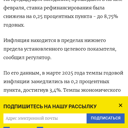
февраля, ставка рефинансирования была
снижена на 0,25 процентных пункта - до 8,75%
годовых.
Инфляция находится в пределах нижнего
предела установленного целевого показателя,
сообщил регулятор.
По его данным, в марте 2025 года темпы годовой
инфляции замедлились на 0,2 процентных
пункта, достигнув 3,4%. Темпы экономического
роста в первом квартале текущего года
ПОДПИШИТЕСЬ НА НАШУ РАССЫЛКУ
составили 8,2%.
ПОДПИСАТЬСЯ
Национальный банк Таджикистана определил в