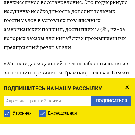
двухмесячное восстановление. Это подчеркнуло
насущную необходимость дополнительных
госстимулов в условиях повышенных
американских пошлин, достигших 145%, из-за
которых заказы для китайских промышленных
предприятий резко упали.
«Мы ожидаем дальнейшего ослабления юаня из-
за пошлин президента Трампа», - сказал Томми
Ву из Commerzbank.
ПОДПИШИТЕСЬ НА НАШУ РАССЫЛКУ
«Ставки тарифов на импорт достигли
ПОДПИСАТЬСЯ
максимальных уровней, и в определенный
Утренняя
Еженедельная
момент США с Китаем попытаются ослабить
обострившиеся разногласия. Однако торговые
переговоры могут не начаться в ближайшее