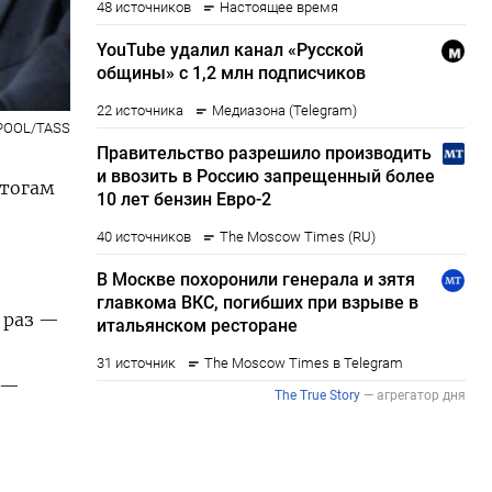
/POOL/TASS
тогам
 раз —
 —