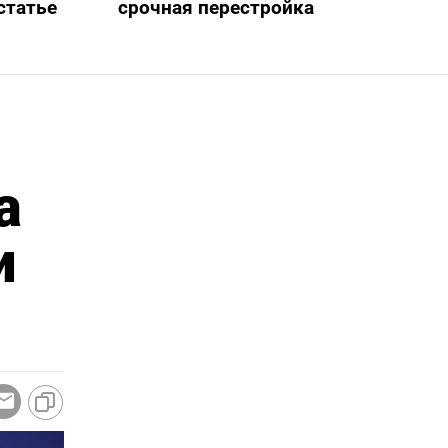
статье
срочная перестройка
а
и