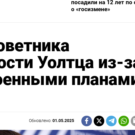
посадили на 12 лет по 
о «госизмене»
оветника
ости Уолтца из-з
военными планам
Обновлено:
01.05.2025