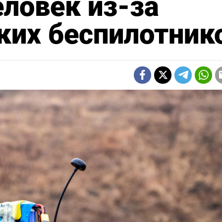
еловек из-за
ких беспилотник