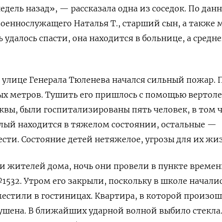
едель назад», — рассказала одна из соседок. По дан
военнослужащего Наталья Т., старший сын, а также 
удалось спасти, она находится в больнице, а средне
а улице Генерала Тюленева начался сильный пожар.
ых метров. Тушить его пришлось с помощью вертоле
вы, были госпитализированы пять человек, в том 
слый находится в тяжелом состоянии, остальные —
ести. Состояние детей нетяжелое, угрозы для их жи
и жителей дома, ночь они провели в пункте времен
532. Утром его закрыли, поскольку в школе начали
естили в гостиницах. Квартира, в которой произо
ушена. В ближайших ударной волной выбило стекла