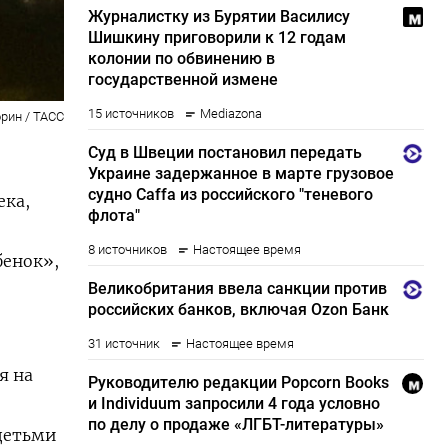
рин / ТАСС
ека,
бенок»,
я на
 детьми