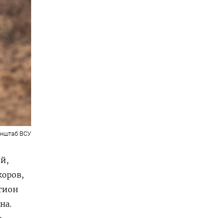
енштаб ВСУ
й,
коров,
гион
на.