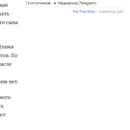
ным
мать
го сына
 Пламя
тов. По
числе
зни нет.
ного
сь
шел
.