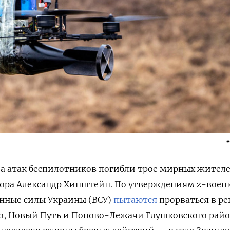
Г
за атак беспилотников погибли трое мирных жителе
ора Александр Хинштейн. По утверждениям z-воен
енные силы Украины (ВСУ)
пытаются
прорваться в ре
о, Новый Путь и Попово-Лежачи Глушковского райо