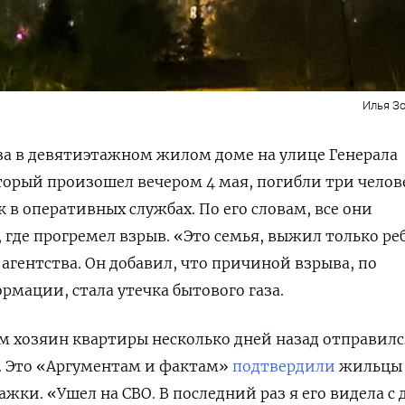
Илья Зо
аза в девятиэтажном жилом доме на улице Генерала
торый произошел вечером 4 мая, погибли три челов
 в оперативных службах. По его словам, все они
 где прогремел взрыв. «Это семья, выжил только ре
агентства. Он добавил, что причиной взрыва, по
мации, стала утечка бытового газа.
ам хозяин квартиры несколько дней назад отправилс
. Это «Аргументам и фактам»
подтвердили
жильцы
жки. «Ушел на СВО. В последний раз я его видела с