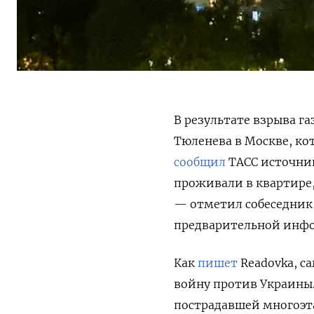
В результате взрыва г
Тюленева в Москве, ко
сообщил
ТАСС источник
проживали в квартире,
— отметил собеседник 
предварительной инфор
Как
пишет
Readovka, с
войну против Украины
пострадавшей многоэта