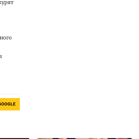
журят
ного
я
GOOGLE