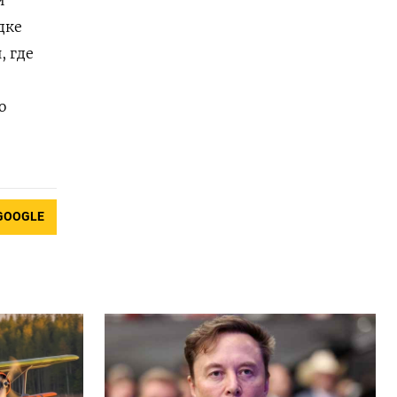
дке
, где
ю
GOOGLE