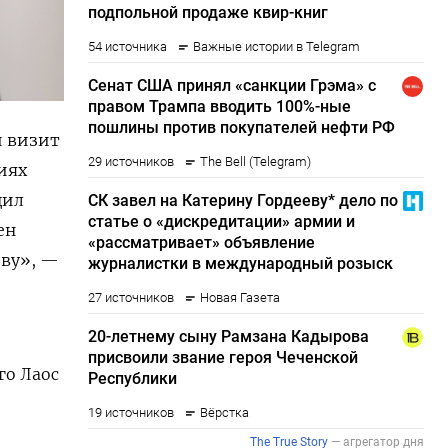
й визит
иях
щил
ен
еву
», —
го Лаос