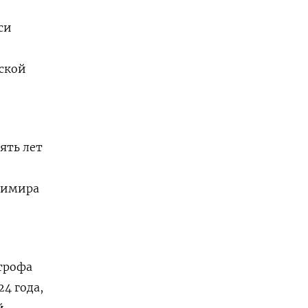
си
ской
ять лет
димира
трофа
4 года,
й