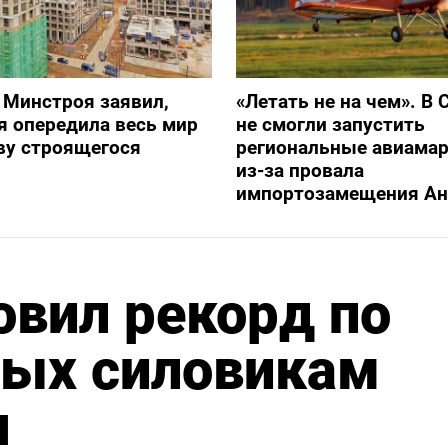
 Минстроя заявил,
«Летать не на чем». В 
я опередила весь мир
не смогли запустить
ву строящегося
региональные авиама
из-за провала
импортозамещения Ан
овил рекорд по
ых силовикам
н