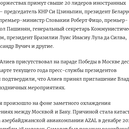
торжествах примут свыше 20 лидеров иностранных
 — председатель КНР Си Цзиньпин, президент Белару
 премьер-министр Словакии Роберт Фицо, премьер-
л Пашинян, генеральный секретарь Коммунистиче
м, президент Бразилии Луис Инасиу Лула да Силва,
сандр Вучич и другие.
Алиев присутствовал на параде Победы в Москве дес
 марте текущего года пресс-службы президентов
и подтвердили, что Алиев принял приглашение Вла
раздничных мероприятиях.
 произошло на фоне заметного охлаждения
ниях между Москвой и Баку. Причиной стала катас
 азербайджанской авиакомпании AZAL в декабре 202
погибли 38 человек. Самолет был поражен российско