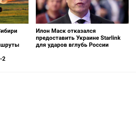
Сибири
Илон Маск отказался
предоставить Украине Starlink
ршруты
для ударов вглубь России
-2