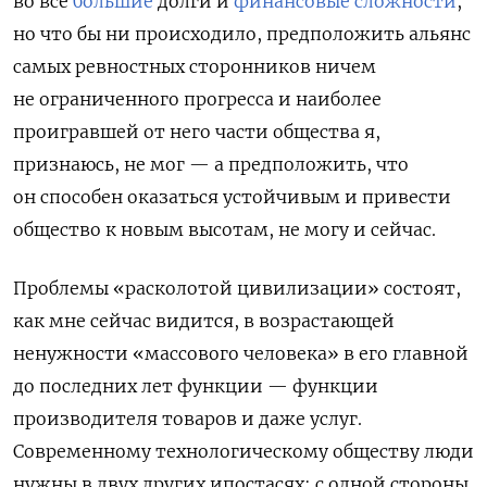
во всё
бóльшие
долги и
финансовые сложности
,
но что бы ни происходило, предположить альянс
самых ревностных сторонников ничем
не ограниченного прогресса и наиболее
проигравшей от него части общества я,
признаюсь, не мог — а предположить, что
он способен оказаться устойчивым и привести
общество к новым высотам, не могу и сейчас.
Проблемы «расколотой цивилизации» состоят,
как мне сейчас видится, в возрастающей
ненужности «массового человека» в его главной
до последних лет функции — функции
производителя товаров и даже услуг.
Современному технологическому обществу люди
нужны в двух других ипостасях: с одной стороны,