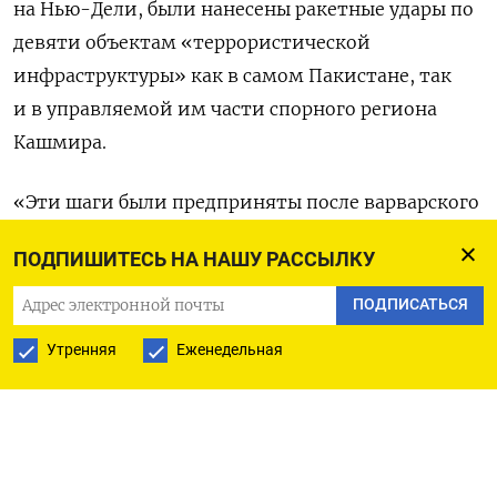
на Нью-Дели, были нанесены ракетные удары по
девяти объектам «террористической
инфраструктуры» как в самом Пакистане, так
и в управляемой им части спорного региона
Кашмира.
«Эти шаги были предприняты после варварского
теракта в Пахалгаме, в результате которого были
ПОДПИШИТЕСЬ НА НАШУ РАССЫЛКУ
убиты 25 индийцев и один гражданин
Непала», — сообщили в Министерстве обороны
ПОДПИСАТЬСЯ
Индии. Речь идет о нападении неизвестных
Утренняя
Еженедельная
на туристическую группу в индийской части
штата Кашмир, произошедшем 22 апреля,
в которой власти Индии обвинили Пакистан.
«Наши действия были целенаправленными,