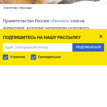
Агентство «Москва»
Правительство России
обновило
список
животных, которых запрещено содержать
в домашних условиях. В него включили более 120
ПОДПИШИТЕСЬ НА НАШУ РАССЫЛКУ
видов, в том числе представляющих
ПОДПИСАТЬСЯ
потенциальную угрозу для человека.
Это крупные хищники, ядовитые рептилии,
Утренняя
Еженедельная
водные млекопитающие, опасные пауки
и экзотические птицы.
Теперь дома нельзя держать медведей, волков,
лисиц, приматов, львов, тигров, леопардов,
слонов, носорогов, бегемотов, гиен
и дикобразов. Также в списке — крокодилы,