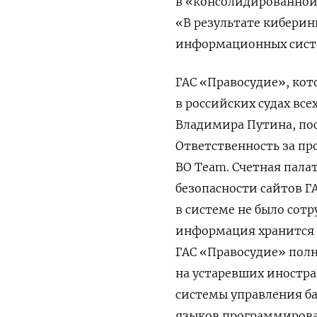
в «консолидированной 
«В результате киберин
информационных систе
ГАС «Правосудие»,
кот
в российских судах все
Владимира Путина, пос
Ответственность за пр
BO Team. Счетная пала
безопасности сайтов ГА
в системе не было сотр
информация хранится в
ГАС «Правосудие» полн
на устаревших иностр
системы управления ба
языков программирова