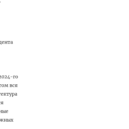
.
дента
2024-го
том вся
тектура
ся
ные
ежных