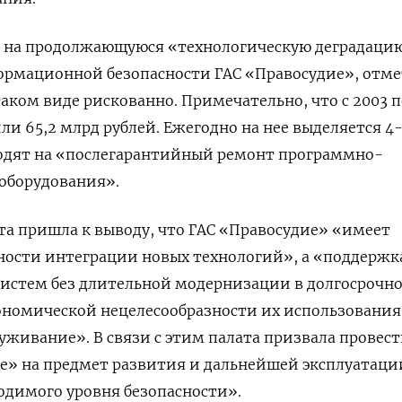
ла на продолжающуюся «технологическую деградаци
ормационной безопасности ГАС «Правосудие», отме
таком виде рискованно. Примечательно, что с 2003 п
ли 65,2 млрд рублей. Ежегодно на нее выделяется 4-
ходят на «послегарантийный ремонт программно-
 оборудования».
та пришла к выводу, что ГАС «Правосудие» «имеет
ости интеграции новых технологий», а «поддержк
систем без длительной модернизации в долгосрочн
ономической нецелесообразности их использования
луживание». В связи с этим палата призвала провес
е» на предмет развития и дальнейшей эксплуатаци
одимого уровня безопасности».