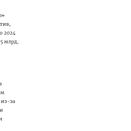
ю»
тив,
о 2024
5 млрд,
а
ом
 из-за
ти
и