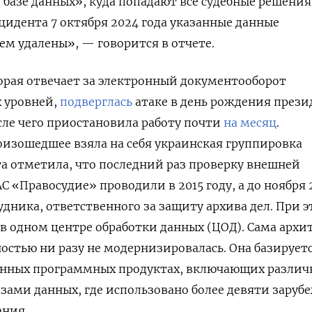
базе данных», куда попадают все судебные решения
цидента 7 октября 2024 года указанные данные
м удалены», — говорится в отчете.
орая
отвечает за электронный документооборот
х уровней,
подверглась
а
таке в день рождения прези
ле чего приостановила работу почти
на месяц
.
оизошедшее взяла на себя украинская группировка
та отметила, что последний раз проверку внешней
С «Правосудие» проводили в 2015 году, а до ноября 
удника, ответственного за защиту архива дел. При э
 одном центре обработки данных (ЦОД). Сама архи
остью ни разу не модернизировалась. Она базирует
анных программных продуктах, включающих различ
зами данных, где использовано более девяти заруб
ния.