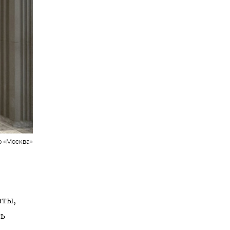
о «Москва»
аты,
сь