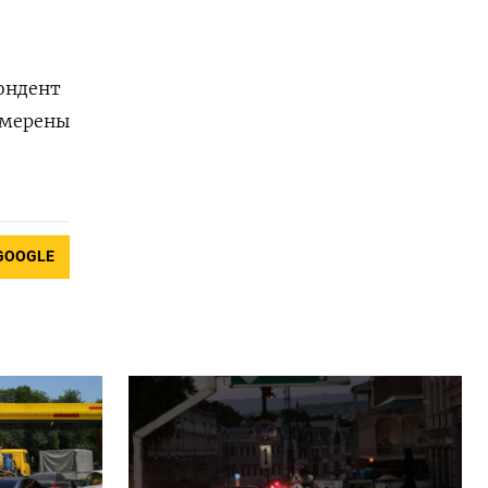
ондент
амерены
GOOGLE