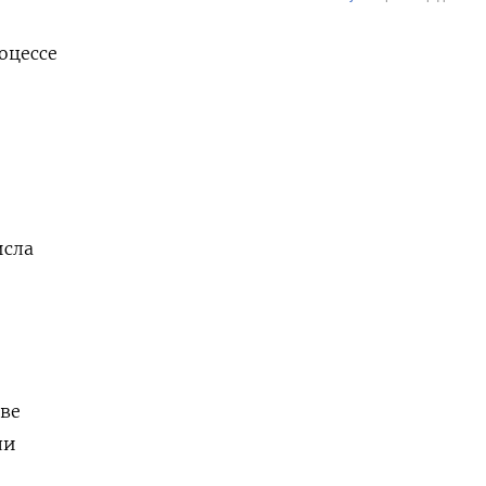
оцессе
исла
аве
ли