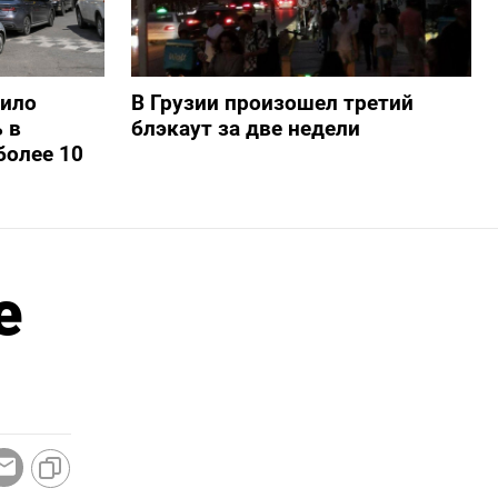
шило
В Грузии произошел третий
 в
блэкаут за две недели
более 10
е