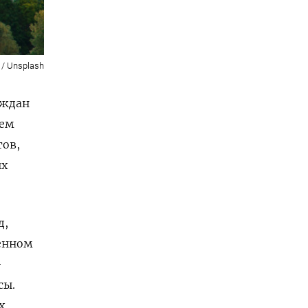
 / Unsplash
аждан
оем
тов,
ых
д,
оенном
—
сы.
х