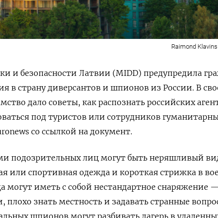
Raimond Klavins
ки и безопасности Латвии (MIDD) предупредила гр
ия в страну диверсантов и шпионов из России. В св
мство дало советы, как распознать российских аген
оваться под туристов или сотрудников гуманитарн
ronews со ссылкой на документ.
ами подозрительных лиц могут быть неряшливый ви
ая или спортивная одежда и короткая стрижка в в
ца могут иметь с собой нестандартное снаряжение 
, плохо знать местность и задавать странные вопро
льных шпионов могут разбивать лагерь в удаленны