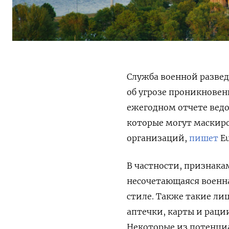
Служба военной развед
об угрозе проникновен
ежегодном отчете ведо
которые могут маскир
организаций,
пишет
Eu
В частности, признак
несочетающаяся военн
стиле. Также такие ли
аптечки, карты и рации
Некоторые из потенциа