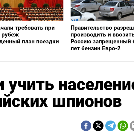
ачали требовать при
Правительство разре
а рубеж
производить и ввозить
денный план поездки
Россию запрещенный 
лет бензин Евро-2
и учить населени
ийских шпионов