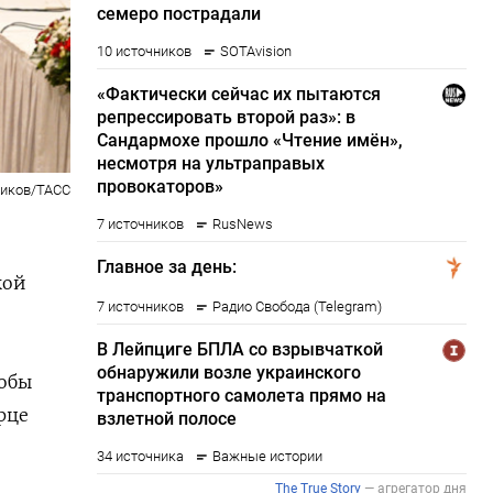
диков/ТАСС
кой
тобы
рце