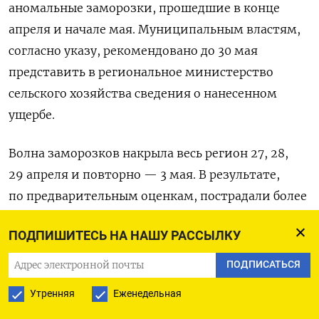
аномальные заморозки, прошедшие в конце
апреля и начале мая. Муниципальным властям,
согласно указу, рекомендовано до 30 мая
представить в региональное министерство
сельского хозяйства сведения о нанесенном
ущербе.
Волна заморозков накрыла весь регион 27, 28,
29 апреля и повторно — 3 мая. В результате,
по предварительным оценкам, пострадали более
30 тысяч гектаров посевов. Особенно серьезно
ПОДПИШИТЕСЬ НА НАШУ РАССЫЛКУ
непогода ударила по плодовым культурам:
заморозки затронули свыше 2,6 тысячи гектаров
ПОДПИСАТЬСЯ
садов и ягодников, что составляет около 44%
Утренняя
Еженедельная
всех плодоносящих насаждений области.