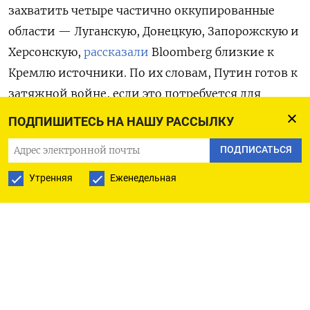
захватить четыре частично оккупированные
области — Луганскую, Донецкую, Запорожскую и
Херсонскую,
рассказали
Bloomberg
близкие к
Кремлю источники. По их словам, Путин готов к
затяжной войне, если это потребуется для
достижения его целей, и не опасается усиления
ПОДПИШИТЕСЬ НА НАШУ РАССЫЛКУ
санкций со стороны США. Это означает, что
ПОДПИСАТЬСЯ
российский президент не заинтересован в
прекращении огня и не пойдет на какие-либо
Утренняя
Еженедельная
значимые уступки президенту США Дональду
Трампу во время их телефонного разговора,
который должен состояться 19 мая, отмечает
Bloomberg.
«Трамп хочет, чтобы Путин согласился на