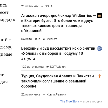
зить
есет
арда) к
ний с
дъему,
одимые
олит
 для