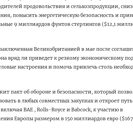
одителей продовольствия и сельхозпродукции, сни
ния, повысить энергетическую безопасность и прин
ные 9 миллиардов фунтов стерлингов ($12,1 милли
, заключенная Великобританией в мае после соглаше
она вряд ли приведет к резкому экономическому по
еловые настроения и помочь привлечь столь необх
ежит пакт об обороне и безопасности, который позв
овать в любых совместных закупках и откроет путь
ключая BAE , Rolls-Royce и Babcock, к участию в
ения Европы размером в 150 миллиардов евро ($167