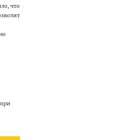
ло, что
озволит
но
 при