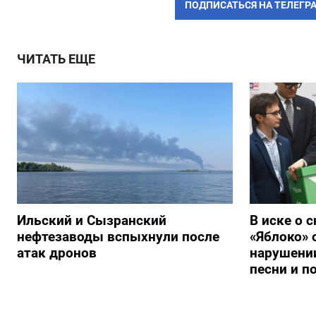
ПОДПИСАТЬСЯ НА ТЕЛЕГР
ЧИТАТЬ ЕЩЕ
Ильский и Сызранский
В иске о 
нефтезаводы вспыхнули после
«Яблоко» 
атак дронов
нарушении
песни и п