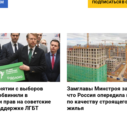
АМ
ПОДПИСАТЬСЯ В 
снятии с выборов
Замглавы Минстроя за
обвинили в
что Россия опередила 
 прав на советские
по качеству строящег
оддержке ЛГБТ
жилья