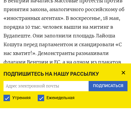
В Венгрии начались массовые протесты против
принятия закона, аналогичного российскому об
«иностранных агентах». В воскресенье, 18 мая,
порядка 10 тыс. человек вышли на митинг в
Будапеште. Они заполнили площадь Лайоша
Кошута перед парламентом и скандировали «С
нас хватит!». Демонстранты размахивали
флагами Венгрии и ЕС, а на одном из плакатов
было написано: «Я хочу жить в свободной
ПОДПИШИТЕСЬ НА НАШУ РАССЫЛКУ
Венгрии, а не в диктатуре»,
сообщает
AFP.
ПОДПИСАТЬСЯ
Законопроект «О прозрачности в общественной
Утренняя
Еженедельная
жизни», позволяющий правительству
ограничивать работу СМИ и
неправительственных организаций под
предлогом защиты суверенитета страны, в