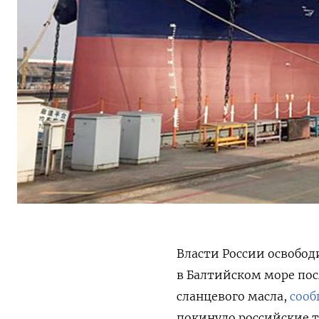
Власти России освобод
в Балтийском море пос
сланцевого масла,
сооб
покинуло российские т