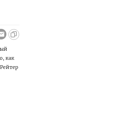
вый
о, как
 Рейтер