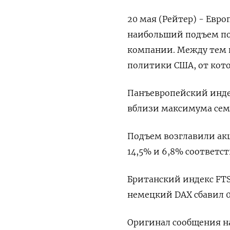
20 мая (Рейтер) - Евр
наибольший подъем п
компании. Между тем 
политики США, от кото
Панъевропейский индек
вблизи максимума сем
Подъем возглавили акц
14,5% и 6,8% соответст
Британский индекс FTSE
немецкий DAX сбавил 0
Оригинал сообщения на