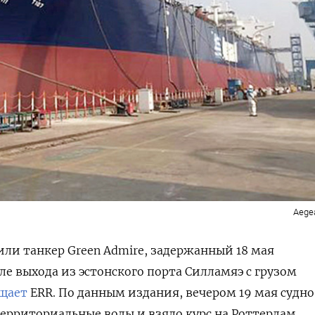
Aege
или танкер Green Admire, задержанный 18 мая
ле выхода из эстонского порта Силламяэ с грузом
щает
ERR. По данным издания, вечером 19 мая судно
ерриториальные воды и взяло курс на Роттердам.