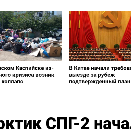
нском Каспийске из-
В Китае начали требов
ного кризиса возник
выезде за рубеж
 коллапс
подтвержденный план
рктик СПГ-2 нача