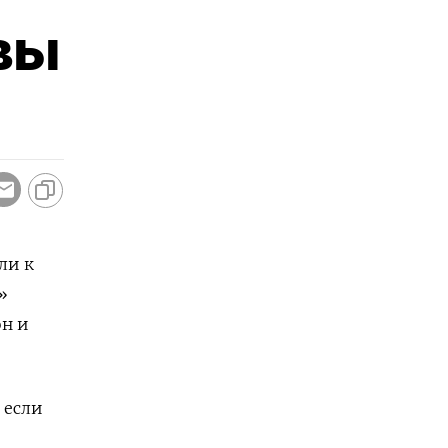
ивы
ли к
»
он и
 если