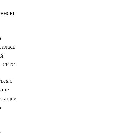
 вновь
в
валась
ой
 CFTC.
тся с
выше
стоящее
о
-