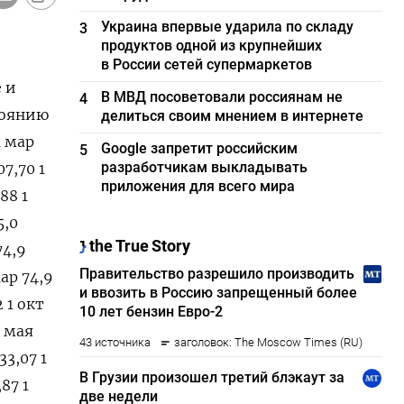
Украина впервые ударила по складу
3
продуктов одной из крупнейших
в России сетей супермаркетов
 и
В МВД посоветовали россиянам не
4
тоянию
делиться своим мнением в интернете
1 мар
Google запретит российским
5
разработчикам выкладывать
07,70 1
приложения для всего мира
,88 1
5,0
74,9
мар 74,9
2 1 окт
1 мая
33,07 1
,87 1