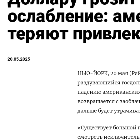
ослабление: ам
теряют привле
20.05.2025
НЬЮ-ЙОРК, 20 мая (Рей
раздувающийся госдолг
падению американских 
возвращается с заоблач
дальше будет утрачива
«Существует большой п
смотреть исключительн