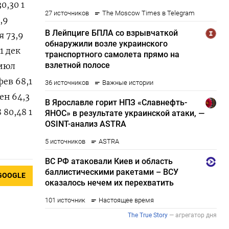
30,30 1
3,9
я 73,9
 1 дек
 июл
фев 68,1
сен 64,3
8 80,48 1
GOOGLE