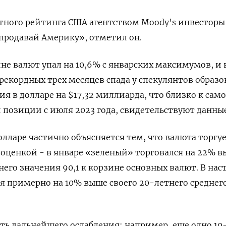
тного рейтинга США агентством Moody's инвесторы
продавай Америку», отметил он.
не валют упал на 10,6% с январских максимумов, и 
рекордных трех месяцев спада у спекулянтов образо
я в долларе на $17,32 миллиарда, что близко к сам
позиции с июля 2023 года, свидетельствуют данные
лларе частично объясняется тем, что валюта торгуе
оценкой - в январе «зеленый» торговался на 22% 
него значения 90,1 к корзине основных валют. В на
я примерно на 10% выше своего 20-летнего среднег
ь дальнейшего ослабления: например, еще одно 10