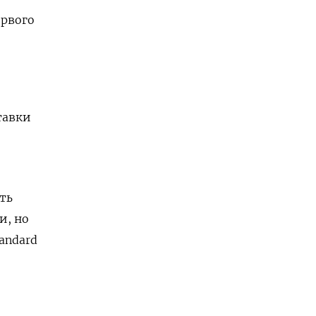
ервого
тавки
ть
и, но
andard