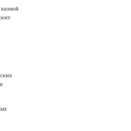
 казной
оект
нских
я
ных