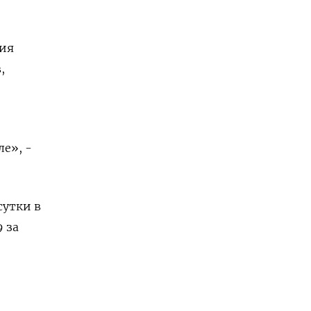
ния
,
е», -
сутки в
 за