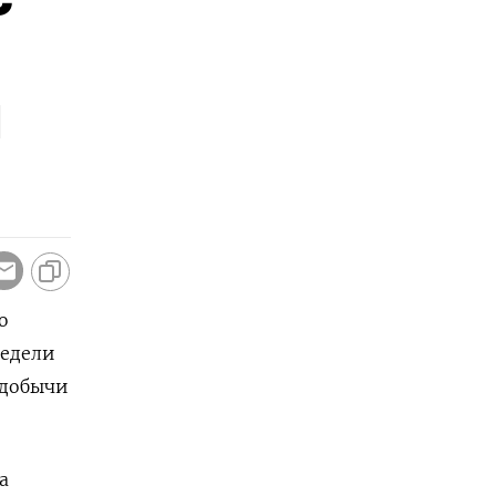
и
ю
недели
 добычи
а