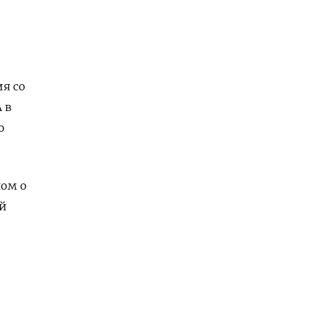
я со
 в
о
ном о
ой