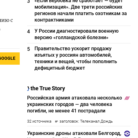
«Если вербовка не сработает — будет
3
мобилизация». Две трети российских
регионов начали платить охотникам за
нию с
контрактниками
)
У России диагностировали военную
4
версию «голландской болезни»
Правительство ускорит продажу
5
изъятых у россиян автомобилей,
GOOGLE
техники и вещей, чтобы пополнить
дефицитный бюджет