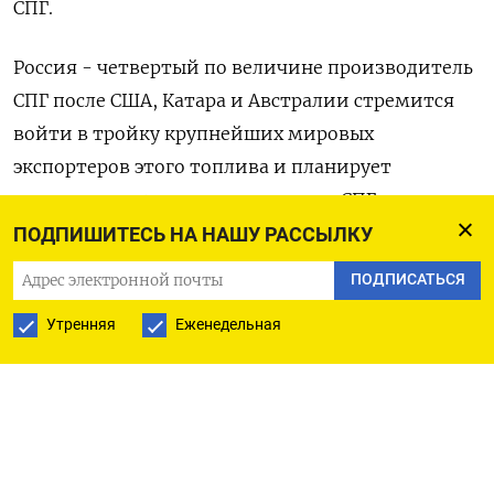
СПГ.
Россия - четвертый по величине производитель
СПГ после США, Катара и Австралии стремится
войти в тройку крупнейших мировых
экспортеров этого топлива и планирует
производить 100 миллионов тонн СПГ в год в
среднесрочной перспективе.
ПОДПИШИТЕСЬ НА НАШУ РАССЫЛКУ
ПОДПИСАТЬСЯ
Бахрейн хочет увеличить импорт СПГ, чтобы
справиться с дефицитом газа на фоне пикового
Утренняя
Еженедельная
летнего спроса на электроэнергию для
кондиционирования воздуха.
Вице-премьер РФ Александр Новак встретился на
этой неделе с министром нефти и окружающей