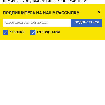
память GDDR7 вместо более современной,
сказали два источника.
ПОДПИШИТЕСЬ НА НАШУ РАССЫЛКУ
Они добавили, что в устройстве не будет
ПОДПИСАТЬСЯ
применяться передовая технология
Утренняя
Еженедельная
корпусирования Chip-on-Wafer-on-Substrate
(CoWoS), разработанная тайваньским гигантом
TSMC.
Трое источников, с которыми беседовал Рейтер,
пожелали остаться неназванными, поскольку не
уполномочены давать комментарии СМИ.
«Пока мы не определимся с новой конструкцией
продукта и не получим одобрение правительства
США, мы фактически отрезаны от китайского