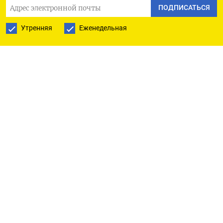
ПОДПИСАТЬСЯ
Государственной думы при подготовке
Утренняя
Еженедельная
бюджетной политики будем обсуждать вопросы
и базовой цены, и пополнения Фонда
национального благосостояния, а это все связано
с общим балансом бюджета. Непростой вопрос,
но в рамках обсуждения бюджета на
предстоящую трехлетку вместе с вами будем его
решать».
По его словам, в текущих условиях, когда
фактическая стоимость нефти ниже
действующей цены отсечения $60 за баррель,
нужно аккуратно относиться к новым
бюджетным расходам.