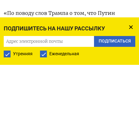
«По поводу слов Трампа о том, что Путин
„играет с огнем“ и „действительно плохие
ПОДПИШИТЕСЬ НА НАШУ РАССЫЛКУ
вещи“ происходят с Россией. Я знаю только одну
ОЧЕНЬ плохую вещь — Третью мировую войну.
ПОДПИСАТЬСЯ
Надеюсь, Трамп это понимает!» —
написал
Утренняя
Еженедельная
Медведев в своем аккаунте в X.
Накануне Трамп заявил в Truth Social, реагируя
на новые обстрелы Украины российской армией,
что, если бы не он, то «с Россией уже
случилось бы много по-настоящему плохих
вещей». До этого, 26 мая, глава Белого дома
написал, что с Путиным «что-то случилось»
и он «сошел с ума», так как продолжает