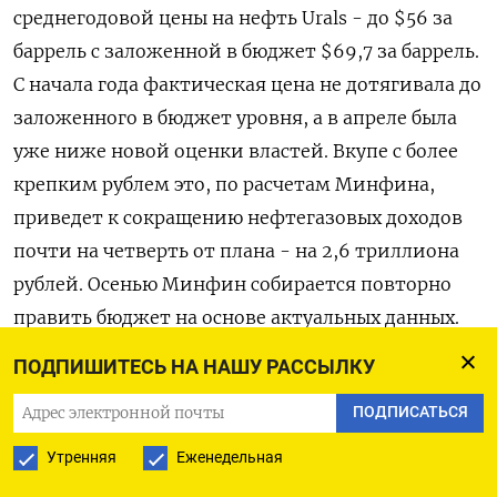
среднегодовой цены на нефть Urals - до $56 за
баррель с заложенной в бюджет $69,7 за баррель.
С начала года фактическая цена не дотягивала до
заложенного в бюджет уровня, а в апреле была
уже ниже новой оценки властей. Вкупе с более
крепким рублем это, по расчетам Минфина,
приведет к сокращению нефтегазовых доходов
почти на четверть от плана - на 2,6 триллиона
рублей. Осенью Минфин собирается повторно
править бюджет на основе актуальных данных.
«Осенью мы планируем выйти в Госдуму с
ПОДПИШИТЕСЬ НА НАШУ РАССЫЛКУ
окончательными корректировками бюджета,
ПОДПИСАТЬСЯ
которые будут соответствовать складывающейся
макроэкономической ситуации и приоритетам
Утренняя
Еженедельная
проводимой государством социально-