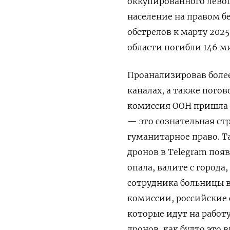
оккупированного левог
население на правом б
обстрелов к марту 202
области погибли 146 м
Проанализировав более
каналах, а также погов
комиссия ООН пришла 
— это сознательная ст
гуманитарное право. Т
дронов в Telegram
появ
опала, валите с город
сотрудника больницы в
комиссии, российские 
которые идут на работ
дронов, как будто это 