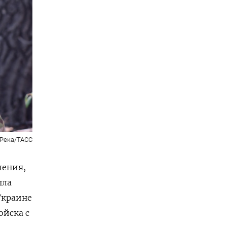
 Река/ТАСС
ления,
шла
Украине
ойска с