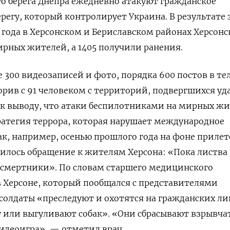
о берега Днепра ежедневно атакуют гражданское
ерегу, который контролирует Украина. В результате 
5 года в Херсонском и Бериславском районах Херсон
ирных жителей, а 1405 получили ранения.
 300 видеозаписей и фото, порядка 600 постов в те
орив с 91 человеком с территорий, подвергшихся уд
к выводу, что атаки беспилотниками на мирных ж
ратегия террора, которая нарушает международное
ак, например, осенью прошлого года на фоне прилет
илось обращение к жителям Херсона: «Пока листва
а, смертники». По словам старшего медицинского
 Херсоне, который пообщался с представителями
солдаты «преследуют и охотятся на гражданских ли
у или выгуливают собак». «Они сбрасывают взрывчат
видеоигра», — отметил врач.