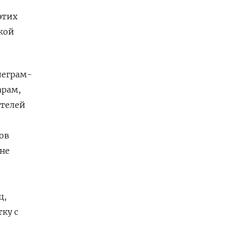
этих
ской
леграм-
арам,
ителей
ов
 не
ц,
ку с