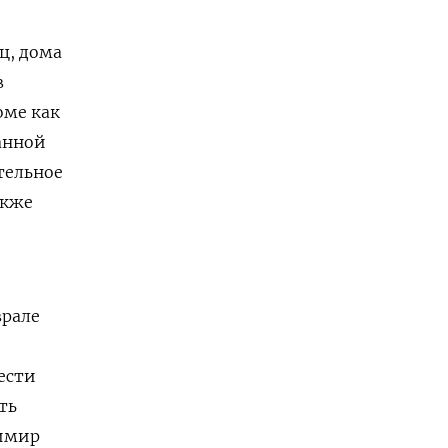
ц, дома
в
оме как
анной
тельное
акже
врале
ести
ть
димир