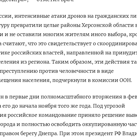
ссии, интенсивные атаки дронов на гражданских ли
уру превратили целые районы Херсонской области 
и и не оставили многим жителям иного выбора, кр
а считают, что это свидетельствует о скоординиров
ике российских властей, направленной на принуди
еления из региона. Таким образом, эти действия т
 преступлению против человечности в виде
мещения населения, подчеркнули в комиссии ООН.
он в первые дни полномасштабного вторжения в фе
 его до начала ноября того же года. Под угрозой
ния российское командование приняло решение выв
города и полностью освободить оккупированную час
 правом берегу Днепра. При этом президент РФ Вла