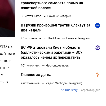
АТО на
войны в
еллог.
аине.
ем
сы в