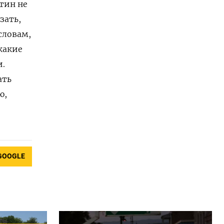
тин не
зать,
словам,
какие
и.
ать
ю,
GOOGLE