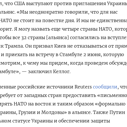
л, что США выступают против приглашения Украины
льянс. «Мы неоднократно говорили, что для нас
НАТО не стоит на повестке дня. И мы не единственн
ворит. Я могу назвать еще четыре страны НАТО, кото
тобы все 32 страны [альянса] согласились на вступл
к Трампа. Он призвал Киев не отказываться от пря
 и приехать на встречу в Стамбуле 2 июня, которую
смотрим, к чему мы придем, когда проведем обсужд
амбуле», — заключил Келлог.
ленные российские источники Reuters
сообщили
, ч
требует от западных стран предоставить «письменн
ирять НАТО на восток и таким образом «формально
раины, Грузии и Молдовы» в альянсе. Также Путин
ьном статусе Украины и обеспечении защиты