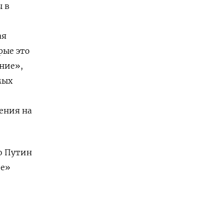
 в
ая
рые это
ение»,
мых
ения на
то Путин
ое»