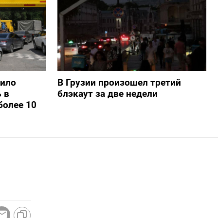
шило
В Грузии произошел третий
 в
блэкаут за две недели
более 10