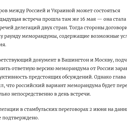
ров между Россией и Украиной может состояться
едыдущая встреча прошла там же 16 мая — она стала
тречей делегаций двух стран. Тогда стороны договор
му раунду меморандумы, содержащие возможные ус
ия.
ветствующий документ в Вашингтон и Москву, подч
чить ответную версию меморандума от России зара
дуктивность предстоящих обсуждений. Однако глав
ил, что российский вариант меморандума будет пер
лько непосредственно в день встречи.
легации в стамбульских переговорах 2 июня на дан
 подтверждено.