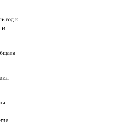
ь год к
 и
общала
авил
ия
ние