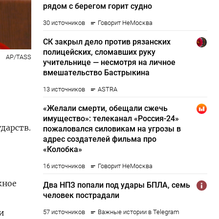
AP/TASS
дарств.
жное
и