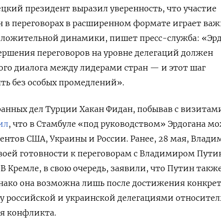
ецкий президент выразил уверенность, что участие
н в переговорах в расширенном формате играет ва
оложительной динамики, пишет пресс-служба: «
Эр
ершения переговоров на уровне делегаций должен
ого диалога между лидерами стран — и этот шаг
ть без особых промедлений».
анных дел Турции Хакан Фидан, побывав с визитам
ил
, что в Стамбуле «под руководством» Эрдогана м
ентов США, Украины и России
. Ранее, 28 мая, Влад
воей готовности к переговорам с Владимиром Пут
В Кремле, в свою очередь, заявили, что Путин такж
днако она возможна лишь после достижения конкре
у российской и украинской делегациями относител
я конфликта.