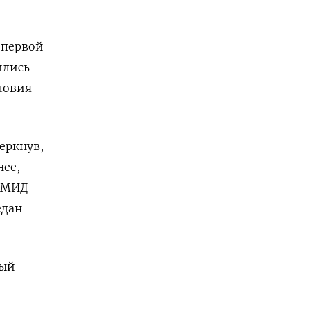
 первой
ились
ловия
еркнув,
нее,
а МИД
едан
ный