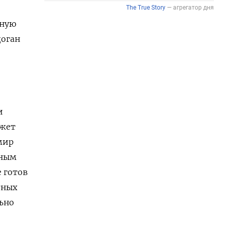
жную
доган
и
ожет
имир
иным
е готов
тных
ьно