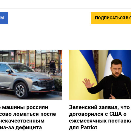
АМ
ПОДПИСАТЬСЯ В 
е машины россиян
Зеленский заявил, что
сово ломаться после
договорился с США о
 некачественным
ежемесячных поставка
из-за дефицита
для Patriot