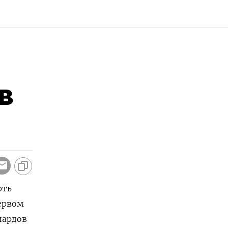
в
фть
ервом
лиардов