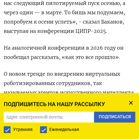
нас следующий пилотируемый пуск осенью, а
через один — в марте. То бишь мы подумаем,
попробуем к осени успеть», - сказал Баканов,
выступая на конференции ЦИПР-2025.
На аналогичной конференции в 2026 году он
пообещал рассказать, «как это все прошло».
О новом тренде по внедрению виртуальных
роботизированных сотрудников, так
называемых агентов искусственного интеллекта
(ИИ), который поможет восполнить кадровый
ПОДПИШИТЕСЬ НА НАШУ РАССЫЛКУ
дефицит на рынке труда России, говорил в
ПОДПИСАТЬСЯ
интервью Рейтер первый зампред правления
Сбербанка Александр Ведяхин.
Утренняя
Еженедельная