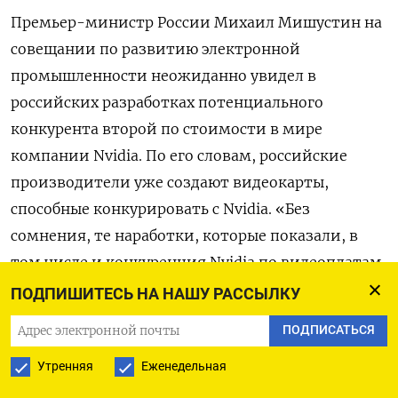
Премьер-министр России Михаил Мишустин на
совещании по развитию электронной
промышленности неожиданно увидел в
российских разработках потенциального
конкурента второй по стоимости в мире
компании Nvidia. По его словам, российские
производители уже создают видеокарты,
способные конкурировать с Nvidia. «Без
сомнения, те наработки, которые показали, в
том числе и конкуренция Nvidia по видеоплатам,
- это будущее», - сказал он.
ПОДПИШИТЕСЬ НА НАШУ РАССЫЛКУ
ПОДПИСАТЬСЯ
Nvidia является мировым лидером по выпуску
графических видеокарт (GPU). Их применяют в
Утренняя
Еженедельная
качестве ускорителя трехмерной графики в