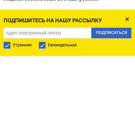
Продавцы утверждают, что картонные гробы
ПОДПИШИТЕСЬ НА НАШУ РАССЫЛКУ
выдерживают нагрузку до 150 килограммов
ПОДПИСАТЬСЯ
и полностью разлагаются в земле за полгода,
а не за несколько десятков лет, как деревянные.
Утренняя
Еженедельная
Также говорится, что они быстрее сгорают при
кремации (15 минут против 90). «Бонусом» идет
эксклюзивный дизайн, поскольку на картонный
гроб можно нанести любой принт.
Ранее сообщалось, что россияне
урезали
расходы
на погребение родственников на фоне резкого
подорожания ритуальных услуг из-за войны
с Украиной. В октябре–декабре 2024 года
традиционные похороны обходились в среднем