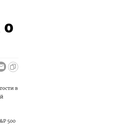
 о
тости в
ой
S&P 500