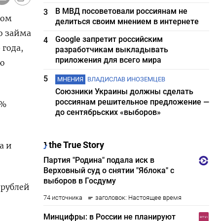
В МВД посоветовали россиянам не
3
ном
делиться своим мнением в интернете
о займа
Google запретит российским
4
года,
разработчикам выкладывать
приложения для всего мира
ю
5
МНЕНИЯ
ВЛАДИСЛАВ ИНОЗЕМЦЕВ
Союзники Украины должны сделать
россиянам решительное предложение —
1%
до сентябрьских «выборов»
а и
 рублей