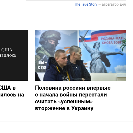
 США в
Половина россиян впервые
илось на
с начала войны перестали
считать «успешным»
вторжение в Украину