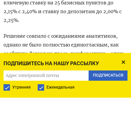
ключевую ставку на 25 базисных пунктов до
2,15% с 2,40% и ставку по депозитам до 2,00% с
2,25%.
Решение совпало с ожиданиями аналитиков,
однако не было полностью единогласным, как
сообщила Лагард на пресс-конференции - один
из управляющих проголосовал против.
ПОДПИШИТЕСЬ НА НАШУ РАССЫЛКУ
ПОДПИСАТЬСЯ
Евро пошел резко вверх после слов председателя
ЕЦБ и к 16.38 МСК вырос на 0,58% до $1,1484,
Утренняя
Еженедельная
пройдя выше максимума шести недель.
Лагард сказала, что нынешний монетарный
цикл, ставший реакцией на всплеск инфляции и
последствия пандемии, подходит к концу, и