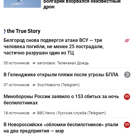
Болгарии взорвался неизвестный
дрон