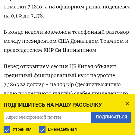
отметки 7,1816​, а на офшорном рынке подешевел
на 0,1% до 7,178.
В конце недели возможен телефонный разговор
между президентом США Дональдом Трампом и
председателем КНР Си Цзиньпином.
Перед открытием сессии ЦБ Китая объявил
срединный фиксированный курс на уровне
7,1865 за доллар - на 103 pip (десятитысячную
долю процентного пункта) слабее приведенного
Рейтер прогноза аналитиков.
ПОДПИШИТЕСЬ НА НАШУ РАССЫЛКУ
ПОДПИСАТЬСЯ
Это говорит о том, что регулятор намерен
сохранить стабильность юаня и умерить
Утренняя
Еженедельная