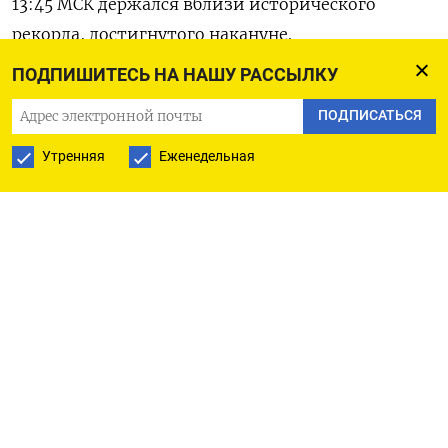
13:45 МСК держался вблизи исторического
рекорда, достигнутого накануне.
ПОДПИШИТЕСЬ НА НАШУ РАССЫЛКУ
Индекс акций развивающихся рынков MSCI был
ПОДПИСАТЬСЯ
малоподвижен около максимума за восемь
месяцев.
Утренняя
Еженедельная
Непоследовательная торговая политика
Вашингтона оказала давление на доллар,
поддерживав приток капитала на
развивающиеся рынки по мере того, как
инвесторы обращаются к международным
площадкам для диверсификации портфелей в
поисках более высоких прибылей.
«Высокая вероятность, что это лишь начало