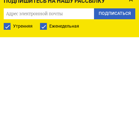
ПОДПИШИТЕСЬ НА НАШУ РАССЫЛКУ
«борт-борт» (ship-to-ship, STS) с танкера
Hallasan Explorer было перегружено на газовозы
ПОДПИСАТЬСЯ
Epic Sardinia, Orinda и Enigma шесть партий СУГ
Утренняя
Еженедельная
объемом около 3.000-4.000 тонн каждая с
дальнейшей поставкой в порты Болгарии,
Румынии и Украины, по данным источников и
LSEG. Несколько лет назад из США в Румынию и
Болгарию осуществлялись разовые поставки СУГ
небольшими танкерами, а в последние месяцы
ресурс американского происхождения поступал
на Балканы через STS-перевалку в акватории
греческого порта Каламата. Болгария увеличила
морской импорт продукта через порт Бургас в
январе-мае 2025 года на 11,7% по сравнению с
январем-маем 2024-го до 119.000 тонн. При этом