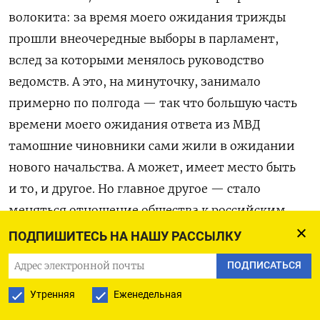
волокита: за время моего ожидания трижды
прошли внеочередные выборы в парламент,
вслед за которыми менялось руководство
ведомств. А это, на минуточку, занимало
примерно по полгода — так что большую часть
времени моего ожидания ответа из МВД
тамошние чиновники сами жили в ожидании
нового начальства. А может, имеет место быть
и то, и другое. Но главное другое — стало
меняться отношение общества к российским
«понаехам».
ПОДПИШИТЕСЬ НА НАШУ РАССЫЛКУ
ПОДПИСАТЬСЯ
Первоначально, как я уже сказала, реакция
многих сербов на войну была, мягко говоря,
Утренняя
Еженедельная
отличной от мнения большинства тех, кто