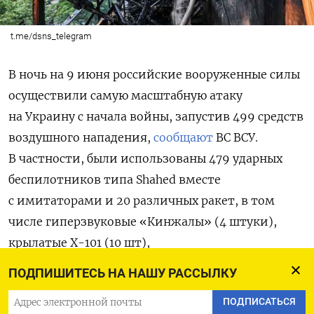
t.me/dsns_telegram
В ночь на 9 июня российские вооруженные силы
осуществили самую масштабную атаку
на Украину с начала войны, запустив 499 средств
воздушного нападения,
сообщают
ВС ВСУ.
В частности, были использованы 479 ударных
беспилотников типа Shahed вместе
с имитаторами и 20 различных ракет, в том
числе гиперзвуковые «Кинжалы» (4 штуки),
крылатые Х-101 (10 шт),
противо
радиолокационные
Х-31П (2 шт),
ПОДПИШИТЕСЬ НА НАШУ РАССЫЛКУ
а также
противокорабельные
Х-22 (3 шт) и X-35
ПОДПИСАТЬСЯ
(1 шт). По данным ВСУ, 479 целей удалось