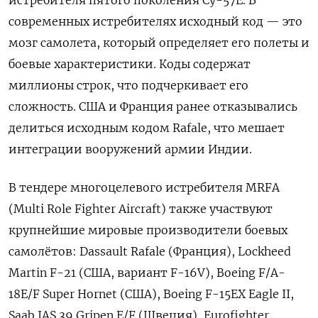
истребителя пятого поколения Су-57Е. В
современных истребителях исходный код — это
мозг самолета, который определяет его полеты и
боевые характеристики. Коды содержат
миллионы строк, что подчеркивает его
сложность. США и Франция ранее отказывались
делиться исходным кодом Rafale, что мешает
интеграции вооружений армии Индии.
В тендере многоцелевого истребителя MRFA
(Multi Role Fighter Aircraft) также участвуют
крупнейшие мировые производители боевых
самолётов: Dassault Rafale (Франция), Lockheed
Martin F-21 (США, вариант F-16V), Boeing F/A-
18E/F Super Hornet (США), Boeing F-15EX Eagle II,
Saab JAS 39 Gripen E/F (Швеция), Eurofighter