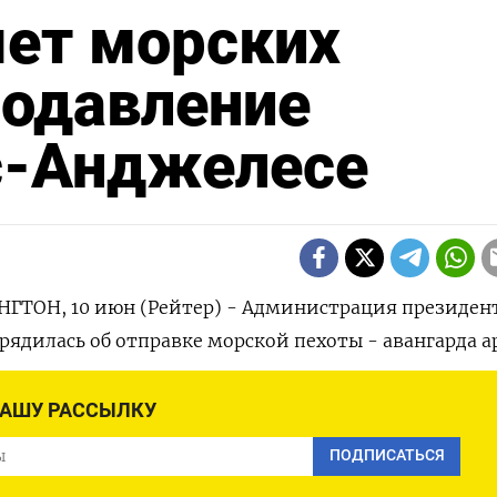
яет морских
подавление
с-Анджелесе
ТОН, 10 июн (Рейтер) - Администрация президен
рядилась об отправке морской пехоты - авангарда 
 где четыре дня подряд продолжались массовые про
кой политики федеральных властей.
НАШУ РАССЫЛКУ
ПОДПИСАТЬСЯ
ротив демонстрантов на улицах американского гор