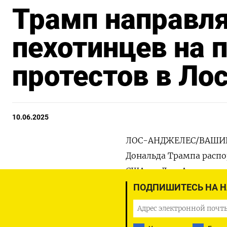
Трамп направл
пехотинцев на 
протестов в Ло
10.06.2025
ЛОС-АНДЖЕЛЕС/ВАШИНГ
Дональда Трампа распо
США - в Лос-Анджелес,
против антиимигрантс
ПОДПИШИТЕСЬ НА 
Применение военных п