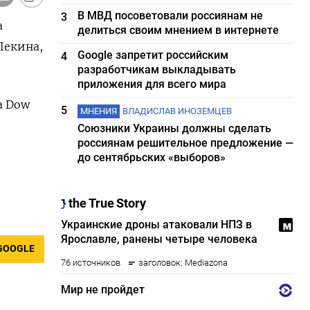
В МВД посоветовали россиянам не
3
а
делиться своим мнением в интернете
Пекина,
Google запретит российским
4
разработчикам выкладывать
приложения для всего мира
а Dow
5
МНЕНИЯ
ВЛАДИСЛАВ ИНОЗЕМЦЕВ
Союзники Украины должны сделать
россиянам решительное предложение —
до сентябрьских «выборов»
GOOGLE