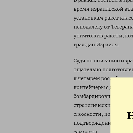
время израильской ат
установкам ракет клас
неподалеку от Тегеран
уничтожив ракеты, кот
граждан Израиля.
Судя по описанию изра
тщательно подготовлен
к четырем российским 
контейнеры с дронами
бомбардировщики, кото
стратегические бомбар
сложности, по разным 
подтвержденное с пом
самолета.