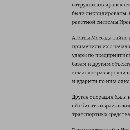
сотрудников иранского
были ликвидированы. Н
ракетной системы Иран
Агенты Моссада тайно
применили их с начало
удары по предприятия
базам и другим объект
командос развернули 
и ударили по ним одно
Другая операция была
ей сбивать израильск
транспортных средств
В рамках третьей в Ир