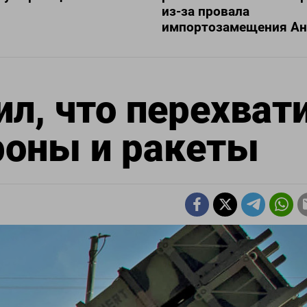
из-за провала
импортозамещения Ан
л, что перехват
роны и ракеты