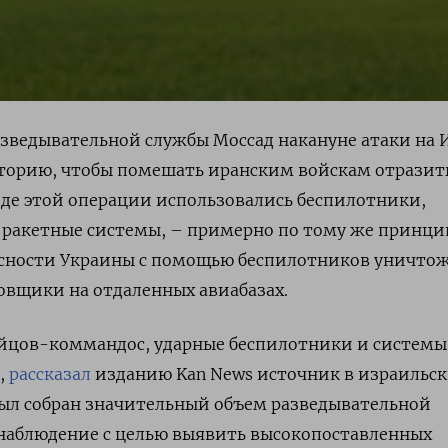
зведывательной службы Моссад накануне атаки на 
торию, чтобы помешать иранским войскам отразить
оде этой операции использовались беспилотники,
ракетные системы, – примерно по тому же принцип
асности Украины с помощью беспилотников уничто
овщики на отдаленных авиабазах.
ойцов-коммандос, ударные беспилотники и системы
,
рассказал
изданию Kan News источник в израильс
Был собран значительный объем разведывательной
наблюдение с целью выявить высокопоставленных