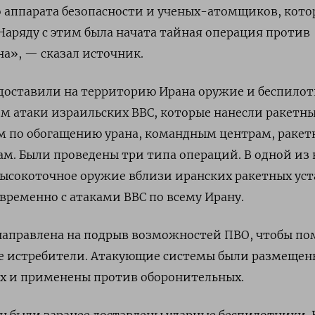
 аппарата безопасности и ученых-атомщиков, кото
аряду с этим была начата тайная операция против
а», — сказал источник.
 доставили на территорию Ирана оружие и беспило
м атаки израильских ВВС, которые нанесли ракетн
м по обогащению урана, командным центрам, раке
ам. Были проведены три типа операций. В одной из
высокоточное оружие вблизи иранских ракетных ус
временно с атаками ВВС по всему Ирану.
 направлена на подрыв возможностей ПВО, чтобы п
ие истребители. Атакующие системы были размещен
ах и применены против оборонительных.
ан были заранее доставлены ударные беспилотники. 