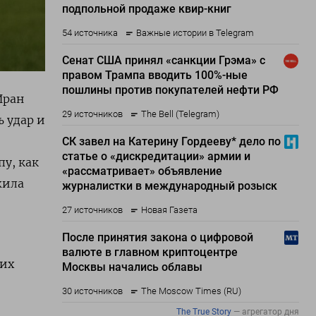
Иран
 удар и
у, как
жила
ких