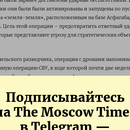
аки они были были активированы и запущены по пу
са «земля-земля», расположенным на базе Асфагаба
а. Цель этой операции – предотвратить ответный уд
орые представляют угрозу для стратегических объе
ильского разведчика, операция с дронами напомин
ную операцию СБУ, в ходе которой почти две недел
авиабазам были доставлены фуры, в которых наход
. В нужный момент они были активированы и атак
Подписывайтесь
рые Россия использует для обстрелов Украины, и 
дировщики, способные нести ядерный боезаряд. В 
на The Moscow Time
оценкам, было уничтожено и повреждено от 12 (точ
ощью видеозаписей и спутниковых снимков число) 
в Telegram —