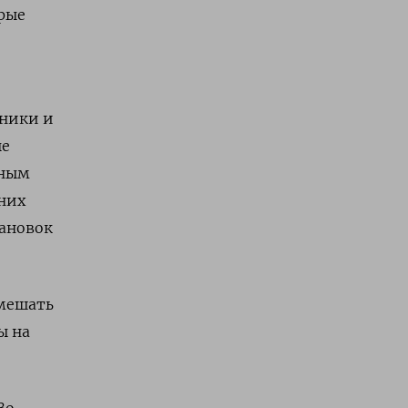
рые
тники и
ые
тным
 них
тановок
омешать
ы на
Во