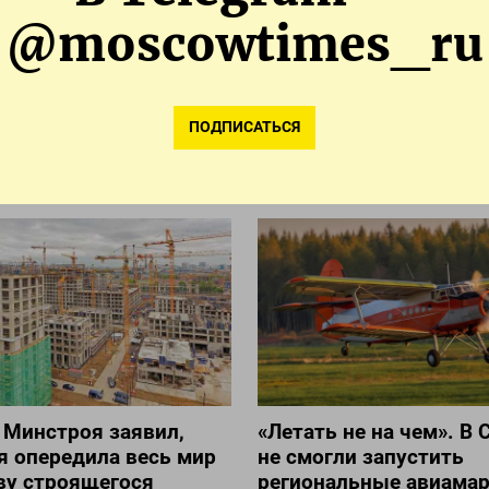
@moscowtimes_ru
АМ
ПОДПИСАТЬСЯ В 
ПОДПИСАТЬСЯ
 Минстроя заявил,
«Летать не на чем». В 
я опередила весь мир
не смогли запустить
ву строящегося
региональные авиама