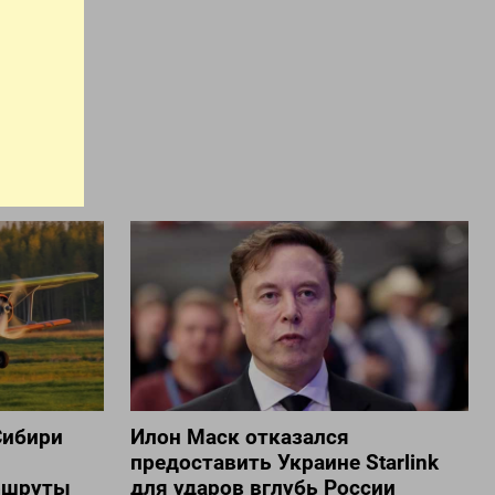
GOOGLE
Сибири
Илон Маск отказался
предоставить Украине Starlink
ршруты
для ударов вглубь России