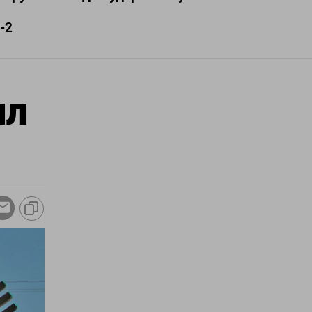
-2
ил