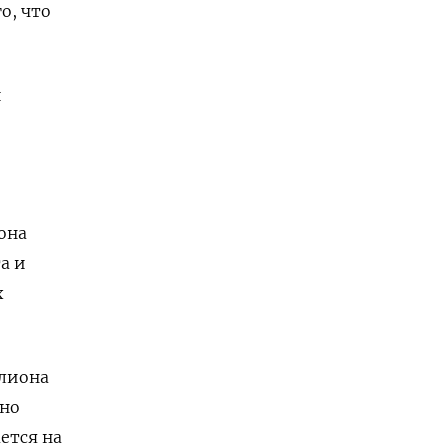
о, что
и
она
а и
х
ллиона
сно
ется на