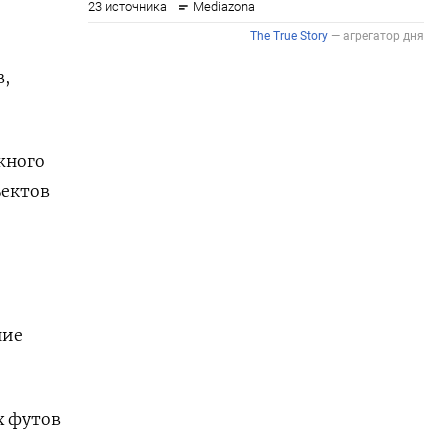
в,
жного
ъектов
ние
х футов