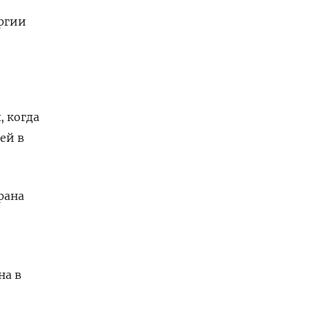
ергии
, когда
ей в
рана
на в