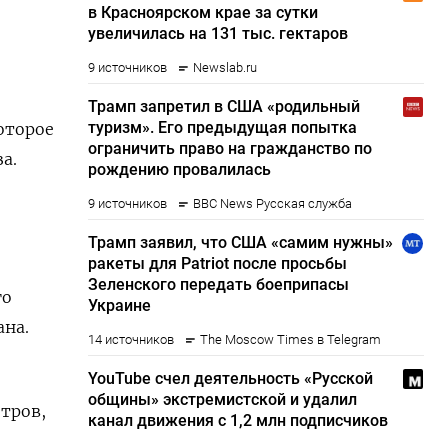
оторое
а.
го
на.
тров,