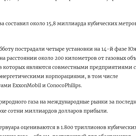
за составил около 15,8 миллиарда кубических метро
субботу пострадали четыре установки на 14-й фазе Ю
на расстоянии около 200 километров от газовых об
из которых являются совместными предприятиями с
ергетическими корпорациями, в том числе
ми ExxonMobil и ConocoPhilips.
риродного газа на международные рынки за послед
охе сотни миллиардов долларов прибыли.
ервуара оцениваются в 1.800 триллионов кубически