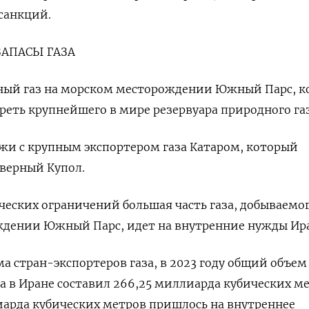
санкций.
ЗАПАСЫ ГАЗА
ный газ на морском месторождении Южный Парс, к
реть крупнейшего в мире резервуара природного газ
ежи с крупным экспортером газа Катаром, который
еверный Купол.
ческих ограничений большая часть газа, добываемо
ждении Южный Парс, идет на внутренние нужды Ира
а стран-экспортеров газа, в 2023 году общий объем
а в Иране составил 266,25 миллиарда кубических ме
иарда кубических метров пришлось на внутреннее