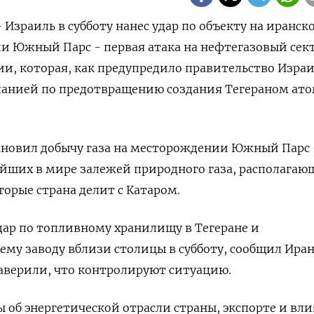
- Израиль в субботу нанес удар по объекту на иранск
и Южный Парс - первая атака на нефтегазовый сек
ии, которая, как предупредило правительство Израи
панией по предотвращению создания Тегераном ат
ановил добычу газа на месторождении Южный Парс 
йших в мире залежей природного газа, располагаю
торые страна делит с Катаром.
дар по топливному хранилищу в Тегеране и
у заводу вблизи столицы в субботу, сообщил Иран
аверили, что контролируют ситуацию.
об энергетической отрасли страны, экспорте и вл