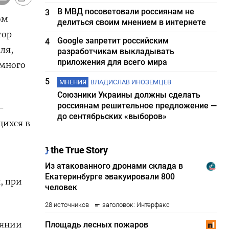
В МВД посоветовали россиянам не
3
ом
делиться своим мнением в интернете
тор
Google запретит российским
4
ля,
разработчикам выкладывать
приложения для всего мира
омного
5
МНЕНИЯ
ВЛАДИСЛАВ ИНОЗЕМЦЕВ
Союзники Украины должны сделать
россиянам решительное предложение —
-
до сентябрьских «выборов»
щихся в
, при
иянии