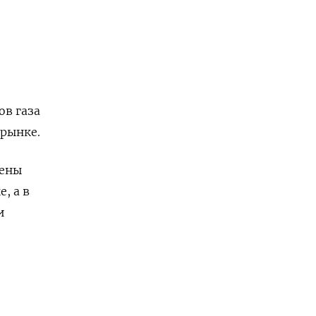
ов газа
 рынке.
чены
, а в
и