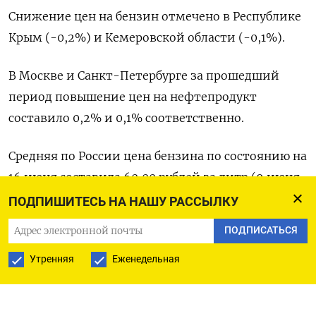
Снижение цен на бензин отмечено в Республике
Крым (-0,2%) и Кемеровской области (-0,1%).
В Москве и Санкт-Петербурге за прошедший
период повышение цен на нефтепродукт
составило 0,2% и 0,1% соответственно.
Средняя по России цена бензина по состоянию на
16 июня составила 60,00 рублей за литр (9 июня
- 59,94 рубля), в том числе бензин марки А-92
ПОДПИШИТЕСЬ НА НАШУ РАССЫЛКУ
стоил 56,78 рубля за литр (56,73 рубля), Аи-95 -
ПОДПИСАТЬСЯ
62,04 рубля (61,97 рубля), А-98 - 84,28 рубля
Утренняя
Еженедельная
(84,19 рубля), дизтопливо - 71,43 рубля (71,44
рубля).