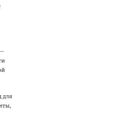
с
 —
ти
ой
д для
иты,