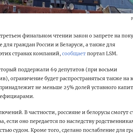
p
третьем финальном чтении закон о запрете на пок
 для граждан России и Беларуси, а также для
этих странах компаний,
сообщает
портал LSM.
оторый поддержали 69 депутатов (при восьми
в), ограничение будет распространяться также на 
 принадлежит не меньше 25% долей уставного капи
енефициарами.
лючений. В частности, россияне и белорусы смогут с
, если оно передается по наследству родственник
стью судом. Кроме того, сделано послабление для г