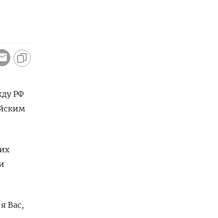
жду РФ
ийским
ких
и
я Вас,