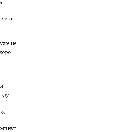
, -
аясь к
 уже не
скоро
м
ии
ежду
».
 минут.