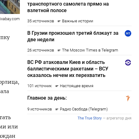
ixabay.com
упку
юрлица,
тала
тать
ами или
раждан