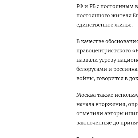
РФ и РБ с постоянным
постоянного жителя Ев
единственное жилье.
В качестве обосновани
правоцентристского «
назвали угрозу нацио
белорусами и россиян
войны, говорится в до
Москва также использу
начала вторжения, оп
отметили авторы иници
заключенные до принят