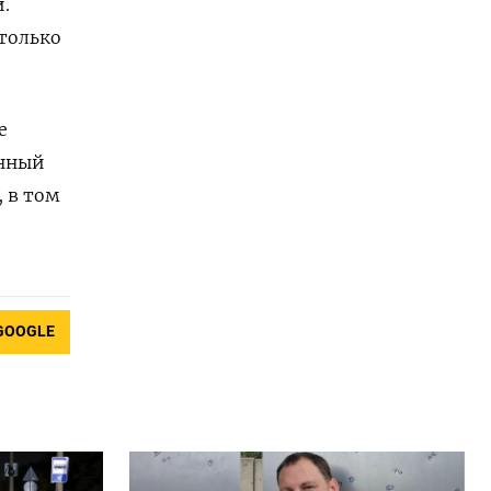
.
только
е
янный
, в том
GOOGLE