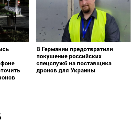
ись
В Германии предотвратили
покушение российских
 фоне
спецслужб на поставщика
сточить
дронов для Украины
ронов
в
и