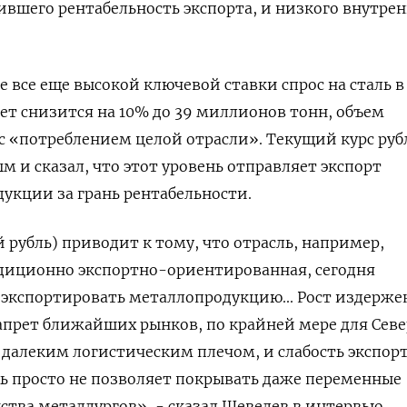
тившего рентабельность экспорта, и низкого внутре
е все еще высокой ключевой ставки спрос на сталь в
ет снизится на 10% до 39 миллионов тонн, объем
 «потреблением целой отрасли». Текущий курс руб
м и сказал, что этот уровень отправляет экспорт
укции за грань рентабельности.
 рубль) приводит к тому, что отрасль, например,
адиционно экспортно-ориентированная, сегодня
экспортировать металлопродукцию... Рост издержек
апрет ближайших рынков, по крайней мере для Севе
далеким логистическим плечом, и слабость экспор
ь просто не позволяет покрывать даже переменные
тва металлургов», - сказал Шевелев в интервью