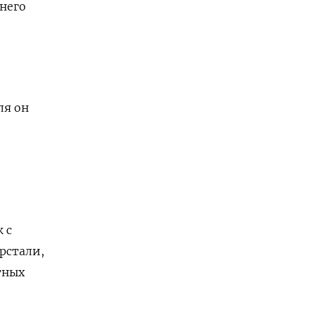
ннего
ля он
 с
рстали,
тных