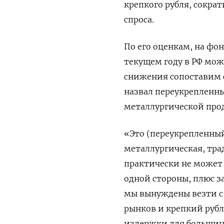
крепкого рубля, сокра
спроса.
По его оценкам, на фон
текущем году в РФ мож
снижения сопоставим с
назвал переукрепленны
металлургической прод
«Это (переукрепленный
металлургическая, тр
практически не может 
одной стороны, плюс з
мы вынуждены везти с 
рынков и крепкий рубл
издержки для большинс