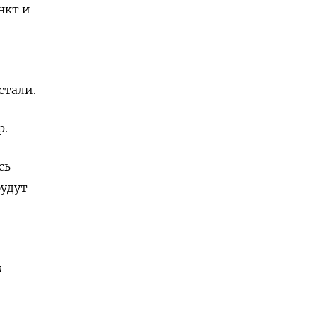
нкт и
стали.
р.
сь
будут
м