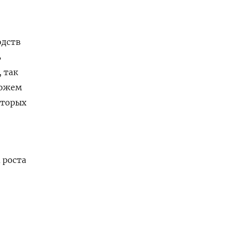
одств
ь
 так
можем
оторых
 роста