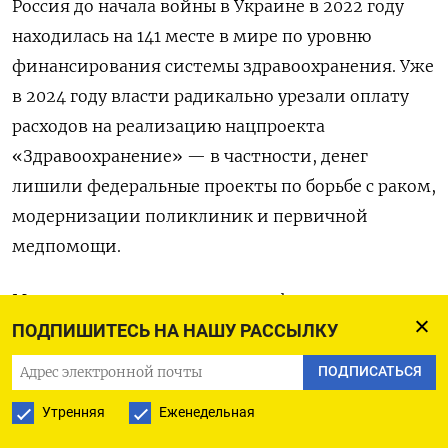
Россия до начала войны в Украине в 2022 году
находилась на 141 месте в мире по уровню
финансирования системы здравоохранения. Уже
в 2024 году власти радикально урезали оплату
расходов на реализацию нацпроекта
«Здравоохранение» — в частности, денег
лишили федеральные проекты по борьбе с раком,
модернизации поликлиник и первичной
медпомощи.
Массовая отправка россиян на фронт стала
причиной острого дефицита кадров, который
ПОДПИШИТЕСЬ НА НАШУ РАССЫЛКУ
на начало 2025 года, по
словам
Мурашко,
ПОДПИСАТЬСЯ
превышал 23 тысячи врачей. Также
Утренняя
Еженедельная
в медучреждениях не хватает 63 тысячи