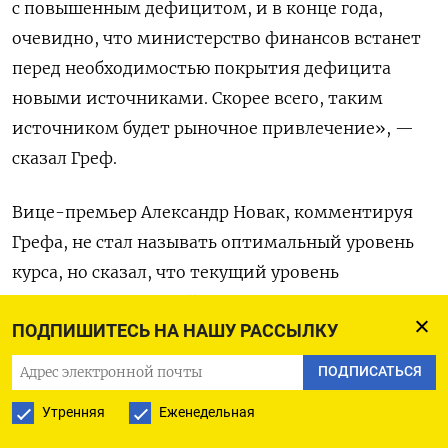
с повышенным дефицитом, и в конце года,
очевидно, что министерство финансов встанет
перед необходимостью покрытия дефицита
новыми источниками. Скорее всего, таким
источником будет рыночное привлечение», —
сказал Греф.
Вице-премьер Александр Новак, комментируя
Грефа, не стал называть оптимальный уровень
курса, но сказал, что текущий уровень
«достаточно крепкий».
ПОДПИШИТЕСЬ НА НАШУ РАССЫЛКУ
«Мы видим, что экспортеры сегодня
ПОДПИСАТЬСЯ
в результате крепкого курса находятся в трудном
Утренняя
Еженедельная
положении. В целом это, конечно, влияет
на экономику, и влияет в первую очередь