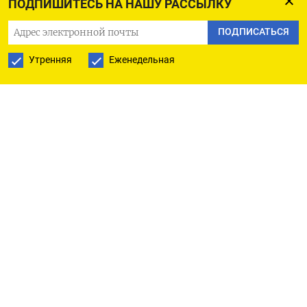
ПОДПИШИТЕСЬ НА НАШУ РАССЫЛКУ
(NCOC), в который входят Shell, Eni, TotalEnergies
ПОДПИСАТЬСЯ
и Exxon Mobil.
Утренняя
Еженедельная
Разработку Карачаганака осуществляет
международный консорциум KPO в составе Shell
(29,25%), Eni (29,25%), Chevron (18%), НК Лукойл
(13,5%), Казмунайгаз (10%).
(Мария Гордеева)
ПОДПИСАТЬСЯ НА ТЕЛЕГРАМ
ПОДПИСАТЬСЯ В GOOGLE