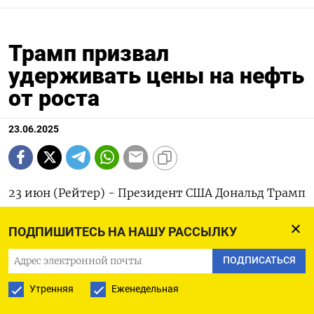
Трамп призвал
удерживать цены на нефть
от роста
23.06.2025
23 июн (Рейтер) - Президент США Дональд Трамп
в понедельник призвал удерживать нефтяные
ПОДПИШИТЕСЬ НА НАШУ РАССЫЛКУ
цены от роста на фоне тревог о том, что
продолжающийся конфликт на Ближнем
ПОДПИСАТЬСЯ
Востоке может вызвать их скачок.
Утренняя
Еженедельная