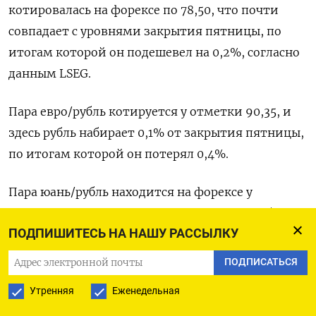
котировалась на форексе по 78,50, что почти
совпадает с уровнями закрытия пятницы, по
итогам которой он подешевел на 0,2%, согласно
данным LSEG.
Пара евро/рубль котируется у отметки 90,35, и
здесь рубль набирает 0,1% от закрытия пятницы,
по итогам которой он потерял 0,4%.
Пара юань/рубль находится на форексе у
отметки 10,42, согласно данным LSEG, и рубль
ПОДПИШИТЕСЬ НА НАШУ РАССЫЛКУ
дешевеет на 0,2%.
ПОДПИСАТЬСЯ
Пятничные торги Мосбиржи парой юань/рубль
Утренняя
Еженедельная
расчетами «завтра» завершились на уровне
10,90 рубля за юань - российская валюта