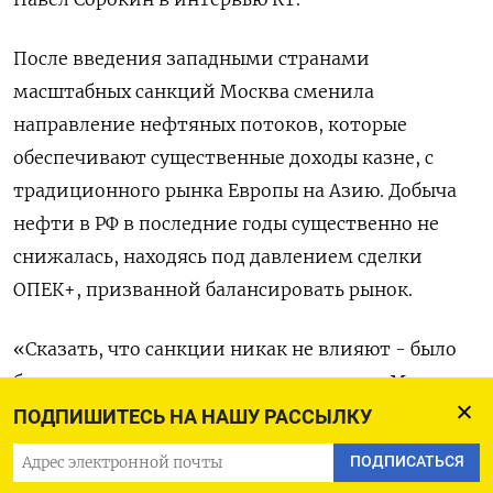
После введения западными странами
масштабных санкций Москва сменила
направление нефтяных потоков, которые
обеспечивают существенные доходы казне, с
традиционного рынка Европы на Азию. Добыча
нефти в РФ в последние годы существенно не
снижалась, находясь под давлением сделки
ОПЕК+, призванной балансировать рынок.
«Сказать, что санкции никак не влияют - было
бы не совсем верно, но это некритично. Мы
живем в мировой экономике, мы
ПОДПИШИТЕСЬ НА НАШУ РАССЫЛКУ
взаимодействуем с прагматичными
ПОДПИСАТЬСЯ
дружественными странами, которые хотят