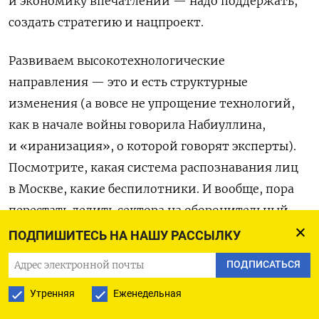
и экономику впечатлений — надо поддержать,
создать стратегию и нацпроект.
Развиваем высокотехнологические
направления — это и есть структурные
изменения (а вовсе не упрощение технологий,
как в начале войны говорила Набиуллина,
и «иранизация», о которой говорят эксперты).
Посмотрите, какая система распознавания лиц
в Москве, какие беспилотники. И вообще, пора
перестать делить сектора на оборонительный
и гражданский, общее дело делаем,
ПОДПИШИТЕСЬ НА НАШУ РАССЫЛКУ
а то и продукцию двойного назначения.
ПОДПИСАТЬСЯ
Конкурентоспособность важна, но должна
Утренняя
Еженедельная
базироваться на собственных технологических
решениях (индейская изба вам, товарищ