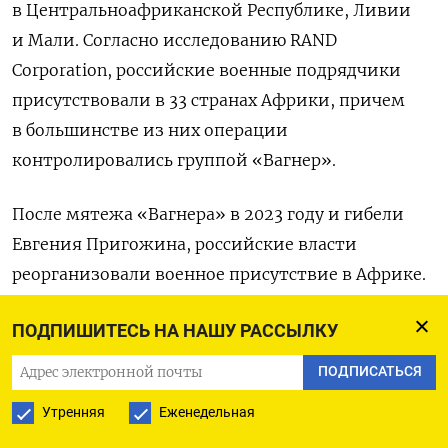
в Центральноафриканской Республике, Ливии
и Мали. Согласно исследованию RAND
Corporation, российские военные подрядчики
присутствовали в 33 странах Африки, причем
в большинстве из них операции
контролировались группой «Вагнер».
После мятежа «Вагнера» в 2023 году и гибели
Евгения Пригожина, российские власти
реорганизовали военное присутствие в Африке.
Контроль над операциями был сосредоточен
ПОДПИШИТЕСЬ НА НАШУ РАССЫЛКУ
в руках регулярных структур, а надзор за ними
передали новому образованию —
ПОДПИСАТЬСЯ
«Африканскому корпусу».
Утренняя
Еженедельная
По информации AP, руководство корпусом